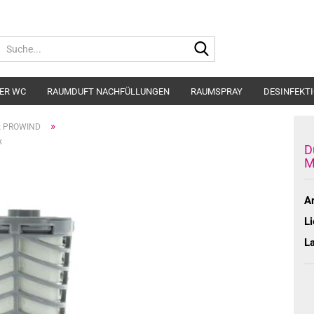
Suche...
ER WC
RAUMDUFT NACHFÜLLUNGEN
RAUMSPRAY
DESINFEKT
»
tz PROWIND
k
D
M
Ar
Li
L