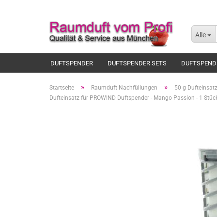
Alle
DUFTSPENDER
DUFTSPENDER SETS
DUFTSPEND
»
»
Startseite
Raumduft Nachfüllungen
50 g Dufteinsa
Dufteinsatz für PROWIND Duftspender - Mango Passion - 1 Stüc