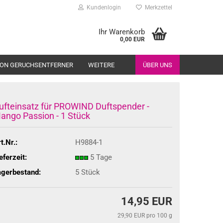
Kundenlogin
Merkzettel
Ihr Warenkorb
0,00 EUR
ION GERUCHSENTFERNER
WEITERE
ÜBER UNS
ufteinsatz für PROWIND Duftspender -
ango Passion - 1 Stück
t.Nr.:
H9884-1
eferzeit:
5 Tage
agerbestand:
5
Stück
14,95 EUR
29,90 EUR pro 100 g