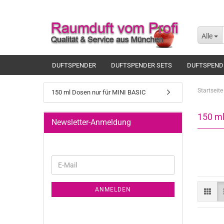
Alle
DUFTSPENDER
DUFTSPENDER SETS
DUFTSPEND
Startseite
150 ml Dosen nur für MINI BASIC
150 ml
Newsletter-Anmeldung
WEITER
E-
ZUR
Mail
NEWSLETTER-
ANMELDEN
ANMELDUNG