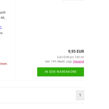
ruch
ist,
C
.
zu
9,95 EUR
6,63 EUR pro 100 ml
inkl. 19% MwSt. zzgl.
Versand
lesen.
IN DEN WARENKORB
1