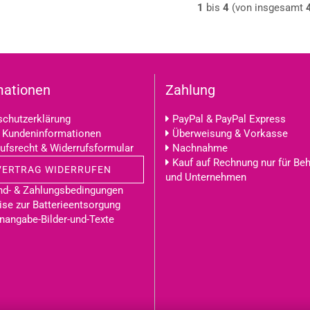
1
bis
4
(von insgesamt
mationen
Zahlung
chutzerklärung
PayPal & PayPal Express
 Kundeninformationen
Überweisung & Vorkasse
ufsrecht & Widerrufsformular
Nachnahme
Kauf auf Rechnung nur für Be
VERTRAG WIDERRUFEN
und Unternehmen
nd- & Zahlungsbedingungen
se zur Batterieentsorgung
nangabe-Bilder-und-Texte