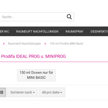
Suche...
ER WC
RAUMDUFT NACHFÜLLUNGEN
RAUMSPRAY
DESINFEKT
»
»
Raumduft Nachfüllungen
150 ml Prodifa MINI Basic
 Prodifa IDEAL PROG u. MINIPROG
150 ml Dosen nur für
MINI BASIC
Sortieren nach
pro Seite
Sortieren nach
48 pro Seite