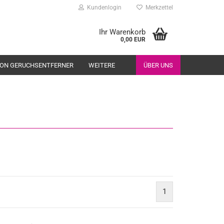
Kundenlogin
Merkzettel
Ihr Warenkorb
0,00 EUR
ION GERUCHSENTFERNER
WEITERE
ÜBER UNS
1