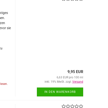
htiges
men.
lzen
vor sie
n
zu
9,95 EUR
6,63 EUR pro 100 ml
inkl. 19% MwSt. zzgl.
Versand
lesen.
IN DEN WARENKORB