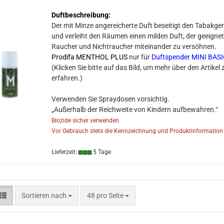
Duftbeschreibung:
Der mit Minze angereicherte Duft beseitigt den Tabakge
und verleiht den Räumen einen milden Duft, der geeignet 
Raucher und Nichtraucher miteinander zu versöhnen.
Prodifa MENTHOL PLUS
nur für
Duftspender MINI BASI
​(Klicken Sie bitte auf das Bild, um mehr über den Artikel 
erfahren.)
Verwenden Sie Spraydosen vorsichtig.
„Außerhalb der Reichweite von Kindern aufbewahren.“
Biozide sicher verwenden.
Vor Gebrauch stets die Kennzeichnung und Produktinformation 
Lieferzeit:
5 Tage
Sortieren nach
pro Seite
Sortieren nach
48 pro Seite