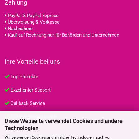
Zahlung
PayPal & PayPal Express
Überweisung & Vorkasse
Nachnahme
Kauf auf Rechnung nur für Behörden und Unternehmen
Ihre Vorteile bei uns
Top Produkte
Exzellenter Support
Callback Service
Zufriedenheitsgarantie
Diese Webseite verwendet Cookies und andere
Technologien
Weitere Informationen
Wir verwenden Cookies und ähnliche Technologien, auch von