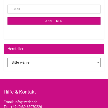
WEITER
E-
ZUR
Mail
NEWSLETTER-
ANMELDEN
ANMELDUNG
Hersteller
Hilfe & Kontakt
Email:
info@zeder.de
Tel:
+49 (0)89 68070226