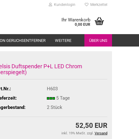
Kundenlogin
Merkzettel
Ihr Warenkorb
0,00 EUR
ION GERUCHSENTFERNER
WEITERE
ÜBER UNS
elsis Duftspender P+L LED Chrom
verspiegelt)
t.Nr.:
H603
eferzeit:
5 Tage
agerbestand:
2
Stück
52,50 EUR
inkl. 19% MwSt. zzgl.
Versand