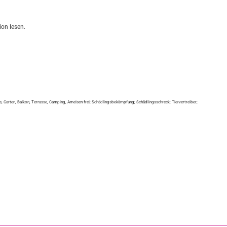
on lesen.
ls, Garten, Balkon, Terrasse, Camping, Ameisen frei; Schädlingsbekämpfung; Schädlingsschreck; Tiervertreiber;