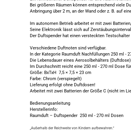
Bei größeren Räumen können entsprechend viele Duf
Anbringung über 2 m, an der Wand oder z. B. auf eine
Im autonomen Betrieb arbeitet er mit zwei Batterien
Seine Elektronik lässt sich auf Zerstäubungsinterval
Der Duftspender hat einen versteckten Testschalter 
Verschiedene Duftnoten sind verfügbar.
In der Kategorie
Raumduft Nachfüllungen 250 ml - 
Die Lebensdauer eines Aerosolbehälters (Duftdose) b
Im Durchschnitt reicht eine 250 ml - 270 ml Dose fü
Größe: BxTxH 7,5 × 7,5 × 23 cm
Farbe: Chrom (verspiegelt)
Lieferung erfolgt ohne Duftdosen!
Arbeitet mit zwei Batterien der Größe C (nicht im L
Bedienungsanleitung
Herstellerinfo:
Raumduft – Duftspender 250 ml - 270 ml Dosen
„Außerhalb der Reichweite von Kindern aufbewahren.“