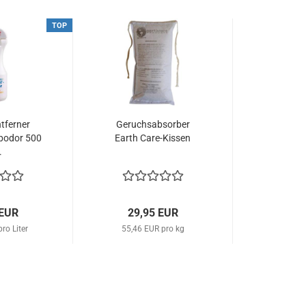
TOP
tferner
Geruchsabsorber
bodor 500
Earth Care-Kissen
.
 EUR
29,95 EUR
ro Liter
55,46 EUR pro kg