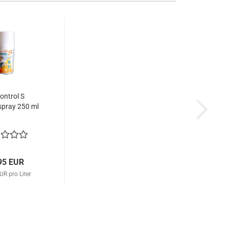
Control S
spray 250 ml
95 EUR
UR pro Liter