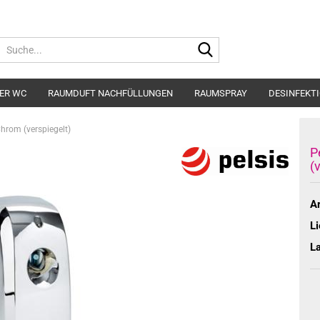
Suche...
ER WC
RAUMDUFT NACHFÜLLUNGEN
RAUMSPRAY
DESINFEKT
hrom (verspiegelt)
P
(
Ar
Li
L