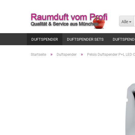
Alle
DUFTSPENDER
DUFTSPENDER SETS
DUFTSPEND
»
»
Startseite
Duftspender
Pelsis Duftspender P+L LED C